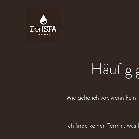
Häufig 
Wie gehe ich vor, wenn kein Te
Wohlfühltage haben immer Saiso
stets zwei Monate im Voraus frei
Ich finde keinen Termin, was 
immer wieder mal rein.