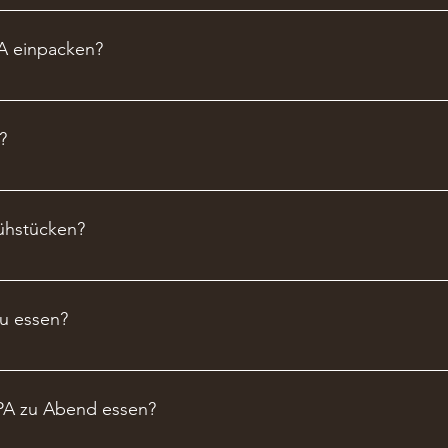
ySPA nehmen wir bis 24 Stunden vorher kostenlos entgegen. E
ton in der Bestätigungsmail selbst vornehmen.
PA einpacken?
Badeschlappen und vielleicht ein gutes Buch zum Lesen. 😉 S
aum.
?
en Sie (leihweise) eine unserer Badetaschen, samt Bademante
rühstücken?
zitätsgründen nicht an. Die Snacks der Nachmittagsjause, von 14
u essen?
 unserer Hotelbar an (nicht inklusive). Von 14.00 – 16.00 Uhr fi
 Diese ist im DaySPA-Paket inkludiert und kann gerne im Bad
PA zu Abend essen?