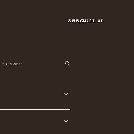
iche DaySPA-Termine werden
pazitäten frei. Schau einfach