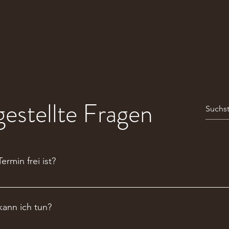
gestellte Fragen
rmin frei ist?
n, daher sind unsere Kapazitäten oftmals ausgeschöpft. Mögl
geschalten. Aufgrund von Stornierungen werden auch laufend Ka
kann ich tun?