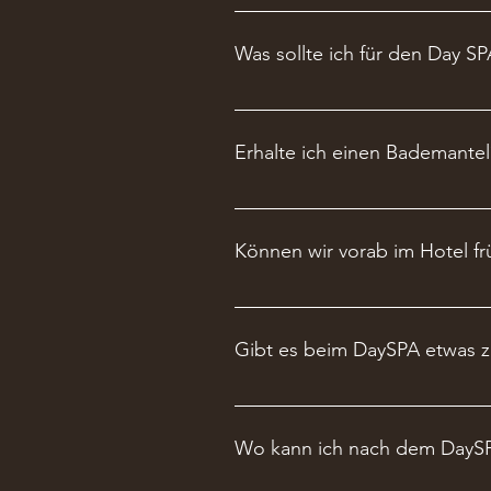
Stornierungen vom gebuchten Da
unter dem "manage booking"-But
Was sollte ich für den Day S
Lediglich Badehose/Badeanzug, 
geplanter Nutzung vom Fitnessr
Erhalte ich einen Bademantel
Beim Check-In zum DaySPA erhalt
Können wir vorab im Hotel f
Das Frühstück bieten wir aus Kapa
Gibt es beim DaySPA etwas z
Ab 12.00 Uhr bieten wir Snacks an
der Showküche und Tränke statt.
Wo kann ich nach dem DayS