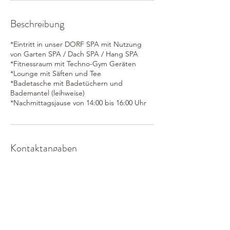
Beschreibung
*Eintritt in unser DORF SPA mit Nutzung
von Garten SPA / Dach SPA / Hang SPA
*Fitnessraum mit Techno-Gym Geräten
*Lounge mit Säften und Tee
*Badetasche mit Badetüchern und
Bademantel (leihweise)
*Nachmittagsjause von 14:00 bis 16:00 Uhr
Kontaktangaben
Hotel Gmachl, Dorfstraße, Bergheim bei
Salzburg, Österreich
+43 662 / 452124-0
dorfSPA@gmachl.at